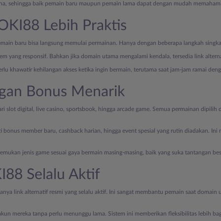
a, sehingga baik pemain baru maupun pemain lama dapat dengan mudah memahami sem
KI88 Lebih Praktis
emain baru bisa langsung memulai permainan. Hanya dengan beberapa langkah singkat
em yang responsif. Bahkan jika domain utama mengalami kendala, tersedia link alternat
lu khawatir kehilangan akses ketika ingin bermain, terutama saat jam-jam ramai dengan
ngan Bonus Menarik
ot digital, live casino, sportsbook, hingga arcade game. Semua permainan dipilih d
i bonus member baru, cashback harian, hingga event spesial yang rutin diadakan. Ini 
mukan jenis game sesuai gaya bermain masing-masing, baik yang suka tantangan bes
88 Selalu Aktif
nya link alternatif resmi yang selalu aktif. Ini sangat membantu pemain saat domain 
un mereka tanpa perlu menunggu lama. Sistem ini memberikan fleksibilitas lebih bagi