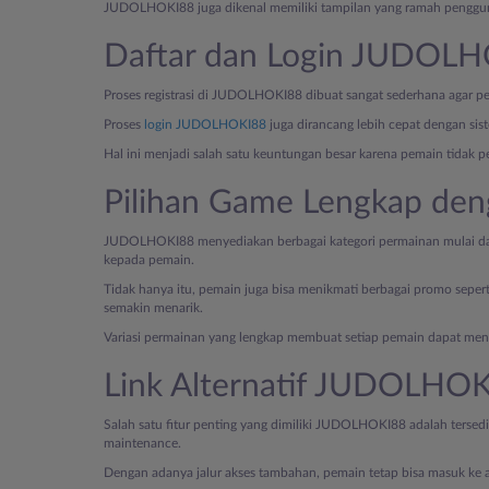
JUDOLHOKI88 juga dikenal memiliki tampilan yang ramah penggun
Daftar dan Login JUDOLHO
Proses registrasi di JUDOLHOKI88 dibuat sangat sederhana agar p
Proses
login JUDOLHOKI88
juga dirancang lebih cepat dengan sist
Hal ini menjadi salah satu keuntungan besar karena pemain tidak per
Pilihan Game Lengkap de
JUDOLHOKI88 menyediakan berbagai kategori permainan mulai dari sl
kepada pemain.
Tidak hanya itu, pemain juga bisa menikmati berbagai promo sepert
semakin menarik.
Variasi permainan yang lengkap membuat setiap pemain dapat mene
Link Alternatif JUDOLHOKI
Salah satu fitur penting yang dimiliki JUDOLHOKI88 adalah tersedia
maintenance.
Dengan adanya jalur akses tambahan, pemain tetap bisa masuk ke ak