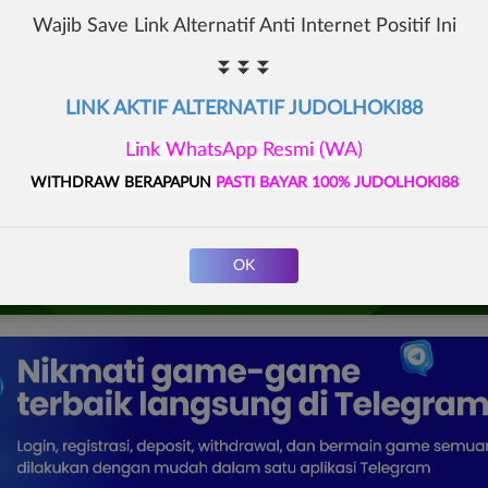
Wajib Save Link Alternatif Anti Internet Positif Ini
⏬⏬⏬
LINK AKTIF
ALTERNATIF JUDOLHOKI88
Link WhatsApp Resmi (WA)
WITHDRAW BERAPAPUN
PASTI BAYAR 100% JUDOLHOKI88
OK