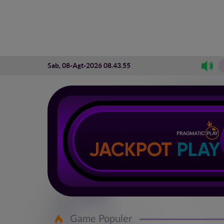
Sab, 08-Agt-2026 08.43.55
Pemeliharaan Terjadwal: PP Virtual Sports pada 30-Ju
JACKPOT
PLAY
Game Populer