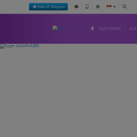
Main di Telegram
HOT GAMES
SLO