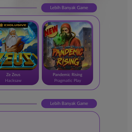
Lebih Banyak Game
Ze Zeus
Pandemic Rising
Hacksaw
Pragmatic Play
Lebih Banyak Game