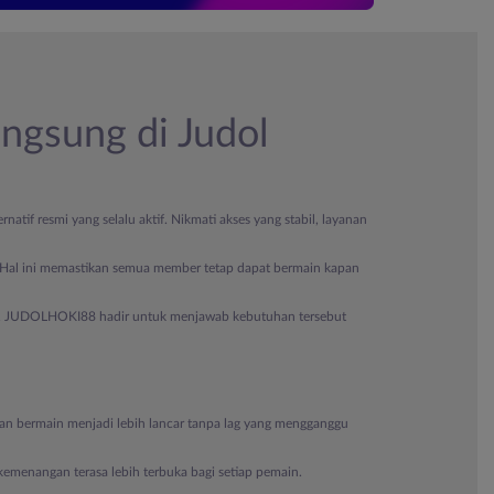
angsung di Judol
tif resmi yang selalu aktif. Nikmati akses yang stabil, layanan
Hal ini memastikan semua member tetap dapat bermain kapan
at. JUDOLHOKI88 hadir untuk menjawab kebutuhan tersebut
man bermain menjadi lebih lancar tanpa lag yang mengganggu
 kemenangan terasa lebih terbuka bagi setiap pemain.