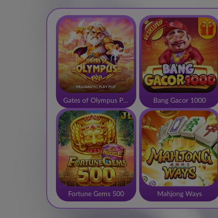
Gates of Olympus POP
Bang Gacor 1000
Fortune Gems 500
Mahjong Ways